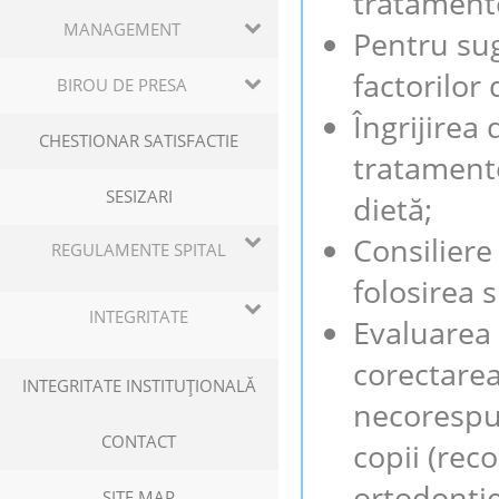
tratamente
MANAGEMENT
Pentru sug
factorilor 
BIROU DE PRESA
Îngrijirea 
CHESTIONAR SATISFACTIE
tratamente
SESIZARI
dietă;
Consiliere
REGULAMENTE SPITAL
folosirea s
INTEGRITATE
Evaluarea 
corectarea
INTEGRITATE INSTITUŢIONALĂ
necorespu
CONTACT
copii (rec
ortodonție
SITE MAP