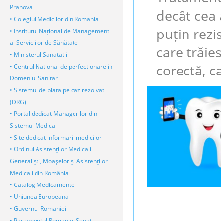
Prahova
decât cea a
• Colegiul Medicilor din Romania
puțin rezis
• Institutul Național de Management
al Serviciilor de Sănătate
care trăie
• Ministerul Sanatatii
corectă, ca
• Centrul National de perfectionare in
Domeniul Sanitar
• Sistemul de plata pe caz rezolvat
(DRG)
• Portal dedicat Managerilor din
Sistemul Medical
• Site dedicat informarii medicilor
• Ordinul Asistenţilor Medicali
Generalişti, Moaşelor şi Asistenţilor
Medicali din România
• Catalog Medicamente
• Uniunea Europeana
• Guvernul Romaniei
• Parlamentul Romaniei Senat