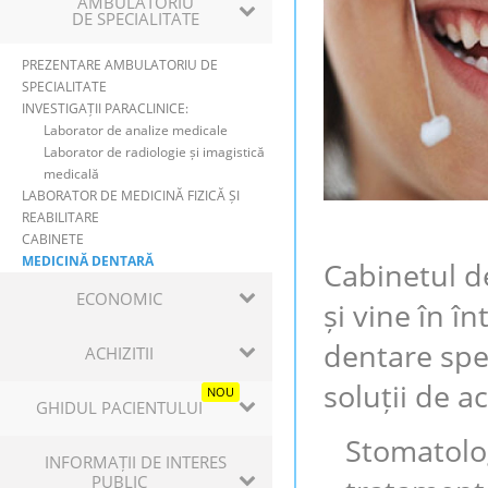
AMBULATORIU
DE SPECIALITATE
PREZENTARE AMBULATORIU DE
SPECIALITATE
INVESTIGAȚII PARACLINICE:
Laborator de analize medicale
Laborator de radiologie și imagistică
medicală
LABORATOR DE MEDICINĂ FIZICĂ ȘI
REABILITARE
CABINETE
MEDICINĂ DENTARĂ
Cabinetul d
ECONOMIC
și vine în î
dentare spec
ACHIZITII
soluții de a
NOU
GHIDUL PACIENTULUI
Stomatolog
INFORMAȚII DE INTERES
PUBLIC